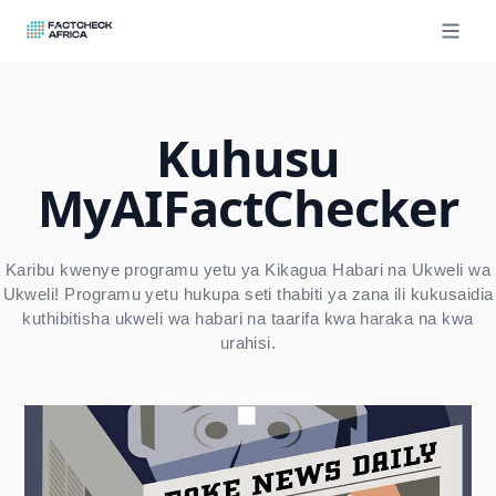
Open ma
Kuhusu
MyAIFactChecker
Karibu kwenye programu yetu ya Kikagua Habari na Ukweli wa
Ukweli! Programu yetu hukupa seti thabiti ya zana ili kukusaidia
kuthibitisha ukweli wa habari na taarifa kwa haraka na kwa
urahisi.