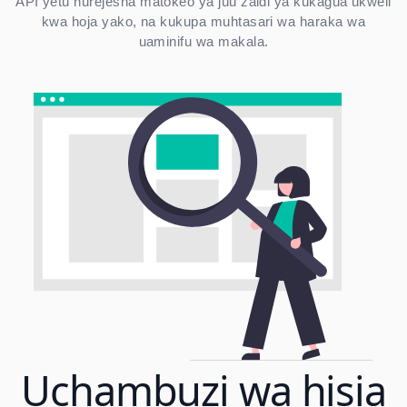
API yetu hurejesha matokeo ya juu zaidi ya kukagua ukweli
kwa hoja yako, na kukupa muhtasari wa haraka wa
uaminifu wa makala.
Uchambuzi wa hisia